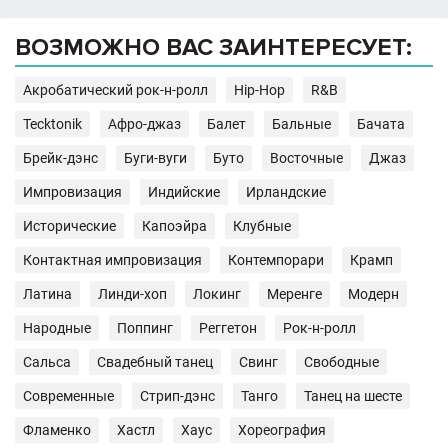
ВОЗМОЖНО ВАС ЗАИНТЕРЕСУЕТ:
Акробатический рок-н-ролл
Hip-Hop
R&B
Tecktonik
Афро-джаз
Балет
Бальные
Бачата
Брейк-дэнс
Буги-вуги
Буто
Восточные
Джаз
Импровизация
Индийские
Ирландские
Исторические
Капоэйра
Клубные
Контактная импровизация
Контемпорари
Крамп
Латина
Линди-хоп
Локинг
Меренге
Модерн
Народные
Поппинг
Реггетон
Рок-н-ролл
Сальса
Свадебный танец
Свинг
Свободные
Современные
Стрип-дэнс
Танго
Танец на шесте
Фламенко
Хастл
Хаус
Хореография