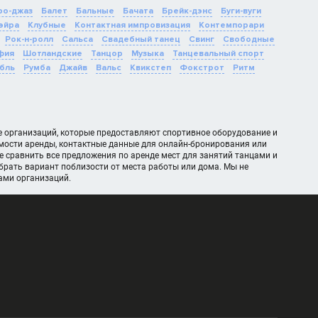
о-джаз
Балет
Бальные
Бачата
Брейк-дэнс
Буги-вуги
эйра
Клубные
Контактная импровизация
Контемпорари
Рок-н-ролл
Сальса
Свадебный танец
Свинг
Свободные
фия
Шотландские
Танцор
Музыка
Танцевальный спорт
бль
Румба
Джайв
Вальс
Квикстеп
Фокстрот
Ритм
же организаций, которые предоставляют спортивное оборудование и
мости аренды, контактные данные для онлайн-бронирования или
 сравнить все предложения по аренде мест для занятий танцами и
рать вариант поблизости от места работы или дома. Мы не
ами организаций.