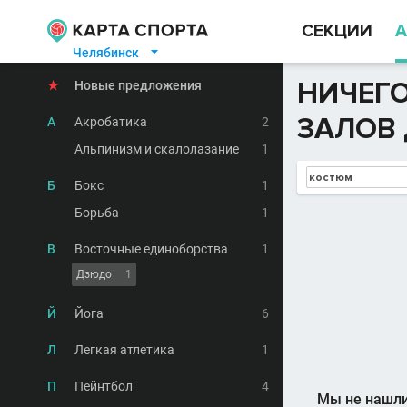
СЕКЦИИ
А
Челябинск

НИЧЕГО
★
Новые предложения
ЗАЛОВ 
А
Акробатика
2
Альпинизм и скалолазание
1
Б
Бокс
1
Борьба
1
В
Восточные единоборства
1
Дзюдо
1
Й
Йога
6
Л
Легкая атлетика
1
П
Пейнтбол
4
Мы не нашли