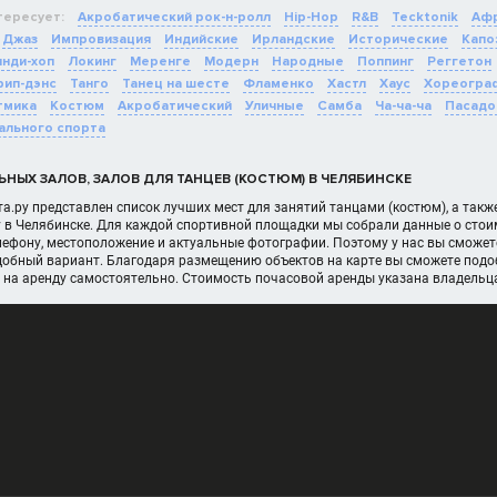
тересует:
Акробатический рок-н-ролл
Hip-Hop
R&B
Tecktonik
Афр
Джаз
Импровизация
Индийские
Ирландские
Исторические
Капо
нди-хоп
Локинг
Меренге
Модерн
Народные
Поппинг
Реггетон
рип-дэнс
Танго
Танец на шесте
Фламенко
Хастл
Хаус
Хореогра
тмика
Костюм
Акробатический
Уличные
Самба
Ча-ча-ча
Пасадо
ального спорта
ЬНЫХ ЗАЛОВ, ЗАЛОВ ДЛЯ ТАНЦЕВ (КОСТЮМ) В ЧЕЛЯБИНСКЕ
а.ру представлен список лучших мест для занятий танцами (костюм), а так
у в Челябинске. Для каждой спортивной площадки мы собрали данные о стои
ефону, местоположение и актуальные фотографии. Поэтому у нас вы сможете
добный вариант. Благодаря размещению объектов на карте вы сможете подоб
 на аренду самостоятельно. Стоимость почасовой аренды указана владельц