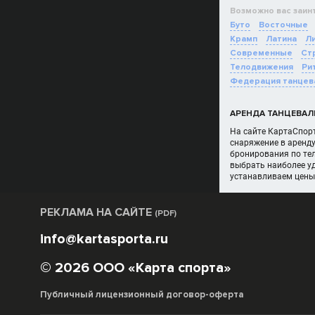
Возможно вас заин
Буто
Восточные
Крамп
Латина
Ли
Современные
Ст
Телодвижения
Ри
Федерация танцев
АРЕНДА ТАНЦЕВАЛ
На сайте КартаСпорт
снаряжение в аренд
бронирования по тел
выбрать наиболее у
устанавливаем цены
РЕКЛАМА НА САЙТЕ
(PDF)
info@kartasporta.ru
© 2026 ООО «Карта спорта»
Публичный лицензионный договор-оферта