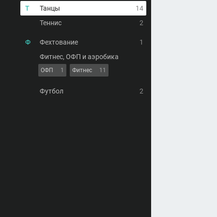
Т
Танцы
14
Теннис
2
Ф
Фехтование
1
Фитнес, ОФП и аэробика
ОФП
1
Фитнес
11
Футбол
2