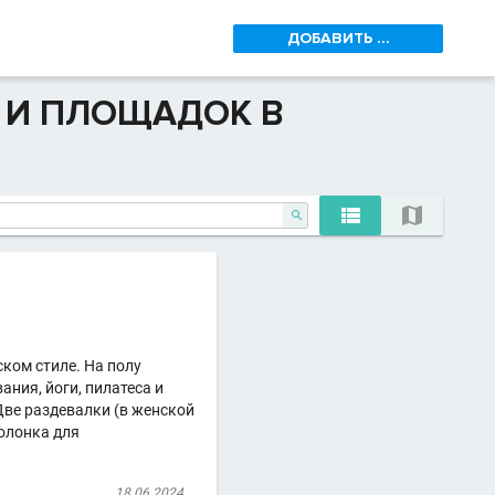
ДОБАВИТЬ ...
 И ПЛОЩАДОК В



ском стиле. На полу
ания, йоги, пилатеса и
- Две раздевалки (в женской
колонка для
18.06.2024