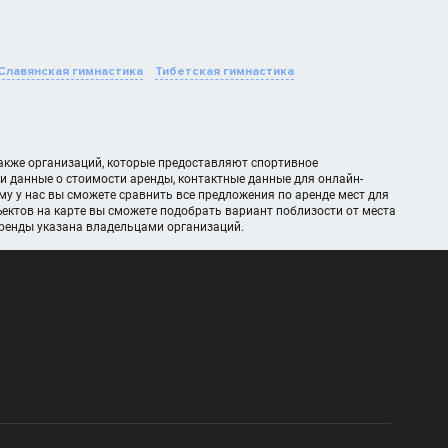
Славянская гимнастика
Тибетская гимнастика
также организаций, которые предоставляют спортивное
и данные о стоимости аренды, контактные данные для онлайн-
у у нас вы сможете сравнить все предложения по аренде мест для
ктов на карте вы сможете подобрать вариант поблизости от места
аренды указана владельцами организаций.