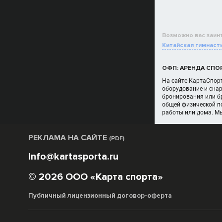
Возможно вас заин
Китайская гимнаст
ОФП: АРЕНДА СПО
На сайте КартаСпорт
оборудование и снар
бронирования или бр
общей физической п
работы или дома. М
РЕКЛАМА НА САЙТЕ
(PDF)
info@kartasporta.ru
© 2026 ООО «Карта спорта»
Публичный лицензионный договор-оферта