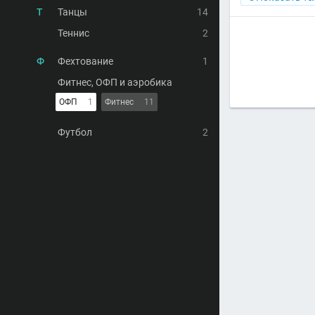
Т
Танцы
14
Теннис
2
Ф
Фехтование
1
Фитнес, ОФП и аэробика
ОФП
1
Фитнес
11
Футбол
2