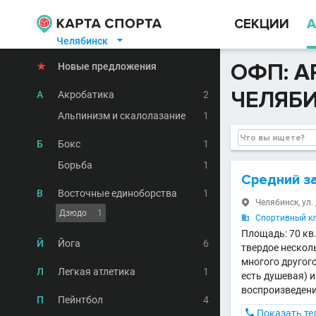
СЕКЦИИ
А
Челябинск

ОФП: А
★
Новые предложения
ЧЕЛЯБ
А
Акробатика
2
Альпинизм и скалолазание
1
Б
Бокс
1
Борьба
1
Средний за
В
Восточные единоборства
1
Челябинск, ул.

Дзюдо
1
Спортивный кл

Площадь: 70 кв
Й
Йога
6
твердое несколь
многого другого
Л
Легкая атлетика
1
есть душевая) и
воспроизведени
П
Пейнтбол
4

Показать те