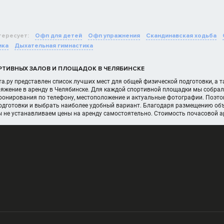
тересует:
Офп для детей
Офп упражнения
Скандинавская ходьба
ика
Дыхательная гимнастика
РТИВНЫХ ЗАЛОВ И ПЛОЩАДОК В ЧЕЛЯБИНСКЕ
а.ру представлен список лучших мест для общей физической подготовки, а 
яжение в аренду в Челябинске. Для каждой спортивной площадки мы собрал
онирования по телефону, местоположение и актуальные фотографии. Поэтом
одготовки и выбрать наиболее удобный вариант. Благодаря размещению объе
ы не устанавливаем цены на аренду самостоятельно. Стоимость почасовой 