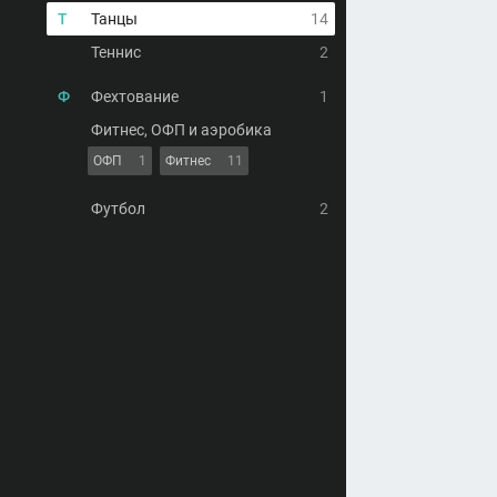
Т
Танцы
14
Теннис
2
Ф
Фехтование
1
Фитнес, ОФП и аэробика
ОФП
1
Фитнес
11
Футбол
2