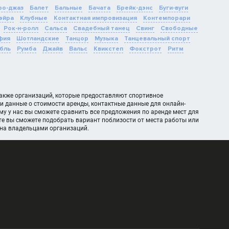
о-джаз
Балет
Бальные
Бачата
Брейк-дэнс
Буги-вуги
эйра
Клубные
Контактная импровизация
Контемпорари
Рок-н-ролл
Сальса
Свадебный танец
Свинг
Свободные
фия
Шотландские
Танцор
Музыка
Танцевальный спорт
бль
Румба
Джайв
Вальс
Квикстеп
Фокстрот
Ритм
 также организаций, которые предоставляют спортивное
и данные о стоимости аренды, контактные данные для онлайн-
у у нас вы сможете сравнить все предложения по аренде мест для
е вы сможете подобрать вариант поблизости от места работы или
ана владельцами организаций.