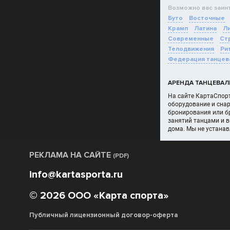
Возможно вас заин
Буто
Восточные
Крамп
Латина
Ли
Современные
Ст
Телодвижения
Ри
Федерация танцев
АРЕНДА ТАНЦЕВАЛЬ
На сайте КартаСпорт
оборудование и снар
бронирования или бр
занятий танцами и 
дома. Мы не устана
РЕКЛАМА НА САЙТЕ
(PDF)
info@kartasporta.ru
© 2026 ООО «Карта спорта»
Публичный лицензионный договор-оферта