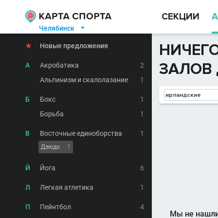
СЕКЦИИ
А
Челябинск

НИЧЕГО
★
Новые предложения
ЗАЛОВ 
А
Акробатика
2
Альпинизм и скалолазание
1
Б
Бокс
1
Борьба
1
В
Восточные единоборства
1
Дзюдо
1
Й
Йога
6
Л
Легкая атлетика
1
П
Пейнтбол
4
Мы не нашли