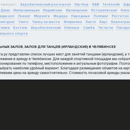
тересует:
Акробатический рок-н-ролл
Hip-Hop
R&B
Tecktonik
Афр
Джаз
Импровизация
Индийские
Ирландские
Исторические
Капо
нди-хоп
Локинг
Меренге
Модерн
Народные
Поппинг
Реггетон
рип-дэнс
Танго
Танец на шесте
Фламенко
Хастл
Хаус
Хореогра
тмика
Костюм
Акробатический
Уличные
Самба
Ча-ча-ча
Пасадо
ального спорта
НЫХ ЗАЛОВ, ЗАЛОВ ДЛЯ ТАНЦЕВ (ИРЛАНДСКИЕ) В ЧЕЛЯБИНСКЕ
а.ру представлен список лучших мест для занятий танцами (ирландские), а
яжение в аренду в Челябинске. Для каждой спортивной площадки мы собрал
онирования по телефону, местоположение и актуальные фотографии. Поэтом
выбрать наиболее удобный вариант. Благодаря размещению объектов на карт
вливаем цены на аренду самостоятельно. Стоимость почасовой аренды указ