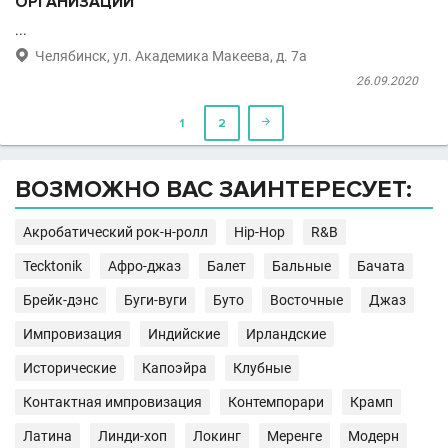
ОРГАНИЗАЦИИ
...

Челябинск, ул. Академика Макеева, д. 7а
26.09.2020
1
2

ВОЗМОЖНО ВАС ЗАИНТЕРЕСУЕТ:
Акробатический рок-н-ролл
Hip-Hop
R&B
Tecktonik
Афро-джаз
Балет
Бальные
Бачата
Брейк-дэнс
Буги-вуги
Буто
Восточные
Джаз
Импровизация
Индийские
Ирландские
Исторические
Капоэйра
Клубные
Контактная импровизация
Контемпорари
Крамп
Латина
Линди-хоп
Локинг
Меренге
Модерн