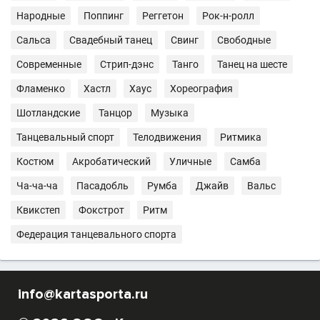
Народные
Поппинг
Реггетон
Рок-н-ролл
Сальса
Свадебный танец
Свинг
Свободные
Современные
Стрип-дэнс
Танго
Танец на шесте
Фламенко
Хастл
Хаус
Хореография
Шотландские
Танцор
Музыка
Танцевальный спорт
Телодвижения
Ритмика
Костюм
Акробатический
Уличные
Самба
Ча-ча-ча
Пасадобль
Румба
Джайв
Вальс
Квикстеп
Фокстрот
Ритм
Федерация танцевального спорта
info@kartasporta.ru